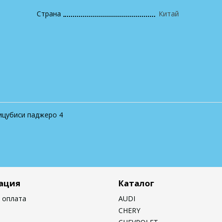
Страна
Китай
мицубиси паджеро 4
ация
Каталог
 оплата
AUDI
CHERY